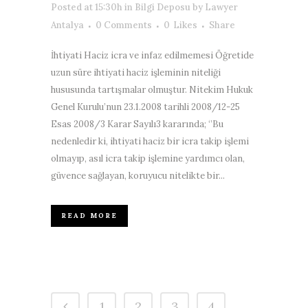
Posted at 15:30h
in
Bilgi Deposu
by
Lawyer
Antalya
0 Comments
0
Likes
Share
İhtiyati Haciz icra ve infaz edilmemesi Öğretide
uzun süre ihtiyati haciz işleminin niteliği
hususunda tartışmalar olmuştur. Nitekim Hukuk
Genel Kurulu’nun 23.1.2008 tarihli 2008/12-25
Esas 2008/3 Karar Sayılı3 kararında; ‘’Bu
nedenledir ki, ihtiyati haciz bir icra takip işlemi
olmayıp, asıl icra takip işlemine yardımcı olan,
güvence sağlayan, koruyucu nitelikte bir...
READ MORE
1
2
3
4