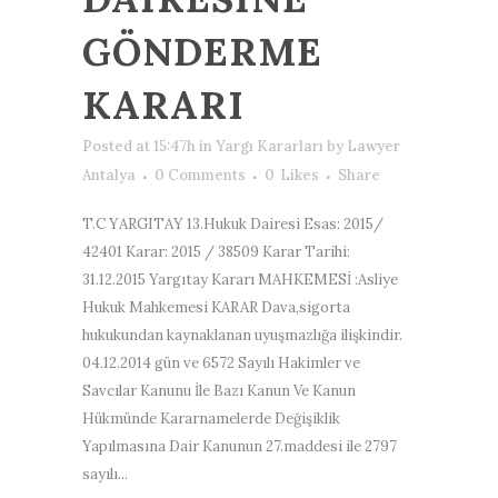
GÖNDERME
KARARI
Posted at 15:47h
in
Yargı Kararları
by
Lawyer
Antalya
0 Comments
0
Likes
Share
T.C YARGITAY 13.Hukuk Dairesi Esas: 2015/
42401 Karar: 2015 / 38509 Karar Tarihi:
31.12.2015 Yargıtay Kararı MAHKEMESİ :Asliye
Hukuk Mahkemesi KARAR Dava,sigorta
hukukundan kaynaklanan uyuşmazlığa ilişkindir.
04.12.2014 gün ve 6572 Sayılı Hakimler ve
Savcılar Kanunu İle Bazı Kanun Ve Kanun
Hükmünde Kararnamelerde Değişiklik
Yapılmasına Dair Kanunun 27.maddesi ile 2797
sayılı...