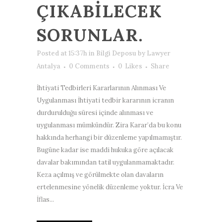
ÇIKABİLECEK
SORUNLAR.
Posted at 15:37h
in
Bilgi Deposu
by
Lawyer
Antalya
0 Comments
0
Likes
Share
İhtiyati Tedbirleri Kararlarının Alınması Ve
Uygulanması İhtiyati tedbir kararının icranın
durdurulduğu süresi içinde alınması ve
uygulanması mümkündür. Zira Karar’da bu konu
hakkında herhangi bir düzenleme yapılmamıştır.
Bugüne kadar ise maddi hukuka göre açılacak
davalar bakımından tatil uygulanmamaktadır.
Keza açılmış ve görülmekte olan davaların
ertelenmesine yönelik düzenleme yoktur. İcra Ve
İflas...