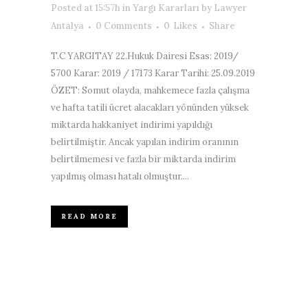
Posted at 15:57h
in
Yargı Kararları
by
Lawyer
Antalya
0 Comments
0
Likes
Share
T.C YARGITAY 22.Hukuk Dairesi Esas: 2019/
5700 Karar: 2019 / 17173 Karar Tarihi: 25.09.2019
ÖZET: Somut olayda, mahkemece fazla çalışma
ve hafta tatili ücret alacakları yönünden yüksek
miktarda hakkaniyet indirimi yapıldığı
belirtilmiştir. Ancak yapılan indirim oranının
belirtilmemesi ve fazla bir miktarda indirim
yapılmış olması hatalı olmuştur....
READ MORE