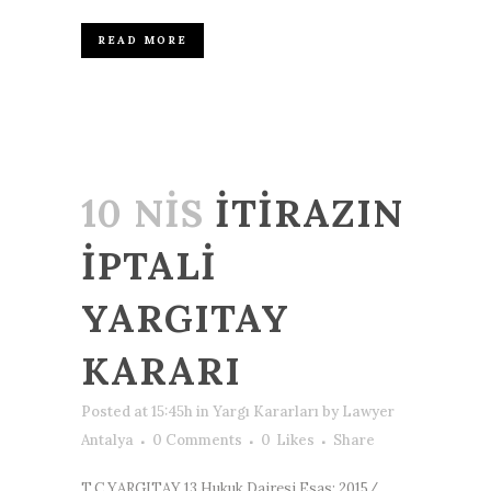
READ MORE
10 NIS
İTİRAZIN
İPTALİ
YARGITAY
KARARI
Posted at 15:45h
in
Yargı Kararları
by
Lawyer
Antalya
0 Comments
0
Likes
Share
T.C YARGITAY 13.Hukuk Dairesi Esas: 2015/