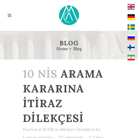
BLOG
Home
>
Blog
10 NIS
ARAMA
KARARINA
İTİRAZ
DİLEKÇESİ
Posted at 16:01h
in
Dilekçe Örnekleri
by
Lawyer Antalya
0 Comments
0
Likes