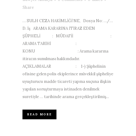
Share
… SULH CEZA HAKİMLİĞİ’NE, Dosya No: …/…
D. İş ARAMA KARARINA İTİRAZ EDEN
ŞÜPHELİ : MÜDAFİİ :
ARAMA TARİHİ :
KONU : Arama kararına
itirazın sunulması hakkındadır.
AÇIKLAMALAR : 1-) Şüphelinin
ofisine gelen polis ekiplerince müvekkil şüpheliye
uyuşturucu madde ticareti yapma suçuna ilişkin
yapılan soruşturmaya istinaden denilmek
suretiyle … tarihinde arama gerçekleştirilmiş...
READ MORE