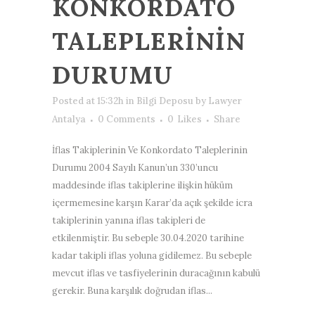
KONKORDATO
TALEPLERININ
DURUMU
Posted at 15:32h
in
Bilgi Deposu
by
Lawyer
Antalya
0 Comments
0
Likes
Share
İflas Takiplerinin Ve Konkordato Taleplerinin
Durumu 2004 Sayılı Kanun’un 330’uncu
maddesinde iflas takiplerine ilişkin hüküm
içermemesine karşın Karar’da açık şekilde icra
takiplerinin yanına iflas takipleri de
etkilenmiştir. Bu sebeple 30.04.2020 tarihine
kadar takipli iflas yoluna gidilemez. Bu sebeple
mevcut iflas ve tasfiyelerinin duracağının kabulü
gerekir. Buna karşılık doğrudan iflas...