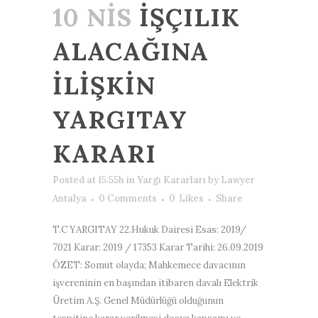
10 NIS
İŞÇILIK
ALACAĞINA
İLİŞKİN
YARGITAY
KARARI
Posted at 15:55h
in
Yargı Kararları
by
Lawyer
Antalya
0 Comments
0
Likes
Share
T.C YARGITAY 22.Hukuk Dairesi Esas: 2019/
7021 Karar: 2019 / 17353 Karar Tarihi: 26.09.2019
ÖZET: Somut olayda; Mahkemece davacının
işvereninin en başından itibaren davalı Elektrik
Üretim A.Ş. Genel Müdürlüğü olduğunun