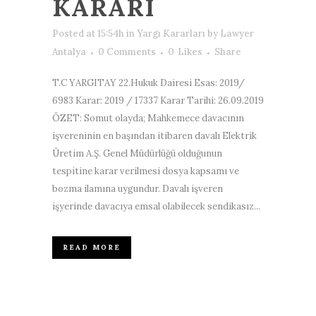
KARARI
Posted at 15:54h
in
Yargı Kararları
by
Lawyer
Antalya
0 Comments
0
Likes
Share
T.C YARGITAY 22.Hukuk Dairesi Esas: 2019/
6983 Karar: 2019 / 17337 Karar Tarihi: 26.09.2019
ÖZET: Somut olayda; Mahkemece davacının
işvereninin en başından itibaren davalı Elektrik
Üretim A.Ş. Genel Müdürlüğü olduğunun
tespitine karar verilmesi dosya kapsamı ve
bozma ilamına uygundur. Davalı işveren
işyerinde davacıya emsal olabilecek sendikasız...
READ MORE