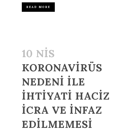
READ MORE
10 NIS
KORONAVIRÜS
NEDENI ILE
İHTIYATI HACIZ
ICRA VE INFAZ
EDILMEMESI