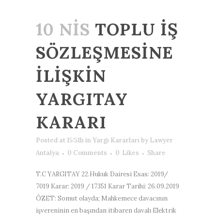
10 NIS
TOPLU İŞ
SÖZLEŞMESİNE
İLİŞKİN
YARGITAY
KARARI
Posted at 15:51h
in
Yargı Kararları
by
Lawyer
Antalya
0 Comments
0
Likes
Share
T.C YARGITAY 22.Hukuk Dairesi Esas: 2019/
7019 Karar: 2019 / 17351 Karar Tarihi: 26.09.2019
ÖZET: Somut olayda; Mahkemece davacının
işvereninin en başından itibaren davalı Elektrik