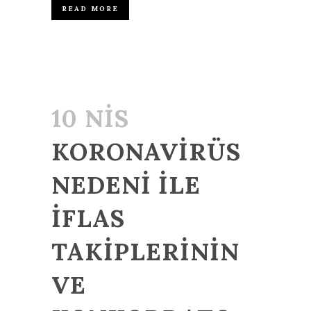
READ MORE
10 NIS
KORONAVIRÜS
NEDENI ILE
İFLAS
TAKIPLERININ
VE