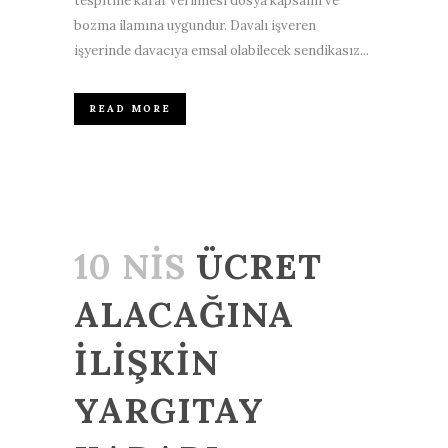
tespitine karar verilmesi dosya kapsamı ve
bozma ilamına uygundur. Davalı işveren
işyerinde davacıya emsal olabilecek sendikasız...
READ MORE
10 NIS
ÜCRET
ALACAĞINA
İLİŞKİN
YARGITAY