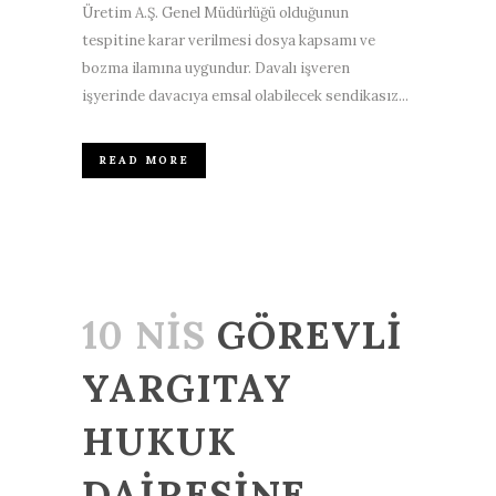
Üretim A.Ş. Genel Müdürlüğü olduğunun
tespitine karar verilmesi dosya kapsamı ve
bozma ilamına uygundur. Davalı işveren
işyerinde davacıya emsal olabilecek sendikasız...
READ MORE
10 NIS
GÖREVLİ
YARGITAY
HUKUK
DAİRESİNE